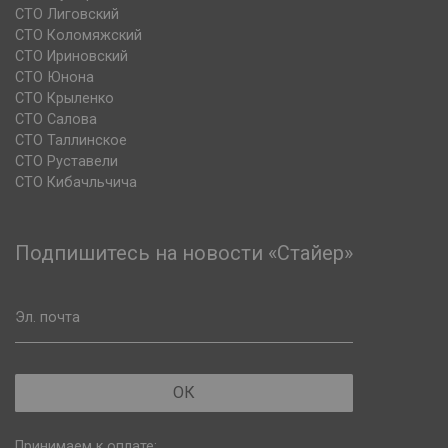
СТО Лиговский
СТО Коломяжский
СТО Ириновский
СТО Юнона
СТО Крыленко
СТО Салова
СТО Таллинское
СТО Руставели
СТО Кибачльчича
Подпишитесь на новости «Стайер»
Эл. почта
ОК
Принимаем к оплате: