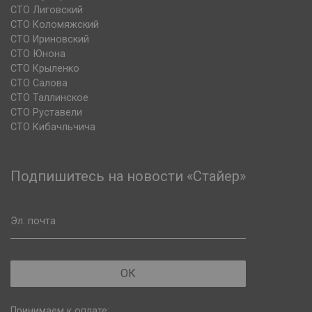
СТО Лиговский
СТО Коломяжский
СТО Ириновский
СТО Юнона
СТО Крыленко
СТО Салова
СТО Таллинское
СТО Руставели
СТО Кибачльчича
Подпишитесь на новости «Стайер»
Эл. почта
ОК
Принимаем к оплате: