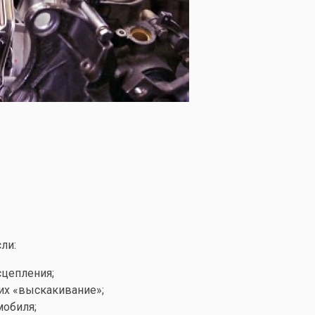
ли:
сцепления;
их «выскакивание»;
обиля;