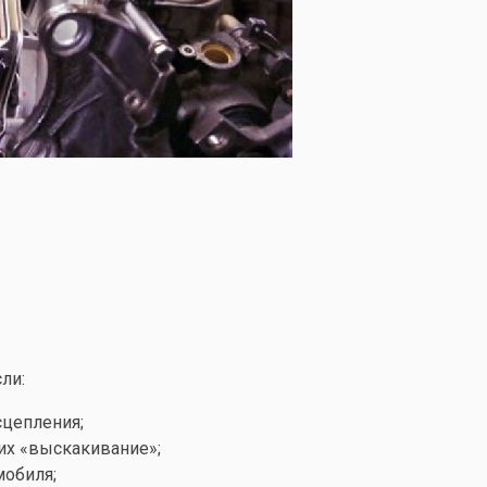
ли:
сцепления;
их «выскакивание»;
обиля;