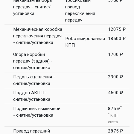
Механизм выбора
Тросиковый
5750 ₽
передач - снятие/
привод
установка
переключения
передач
Механическая коробка
12075 ₽
переключения передач
Роботизированная
18500 ₽
- снятие/установка
КПП
Опора коробки
1700 ₽
передач (задняя) -
снятие/установка
Педаль сцепления -
2300 ₽
снятие/установка
Поддон АКПП -
4500 ₽
снятие/установка
*
Подшипник выжимной
875 ₽
- снятие/установка
*
КПП
снята
Привод передний
2875 ₽