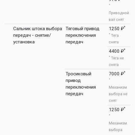
*
Приводной
вал снят
*
Сальник штока выбора
Тяговый привод
1250 ₽
передач - снятие/
переключения
*
Тяга
установка
передач
снята
*
4400 ₽
*
Тяга не
снята
*
Тросиковый
7000 ₽
привод
*
переключения
Механизм
передач
выбора не
снят
*
1250 ₽
*
Механизм
выбора