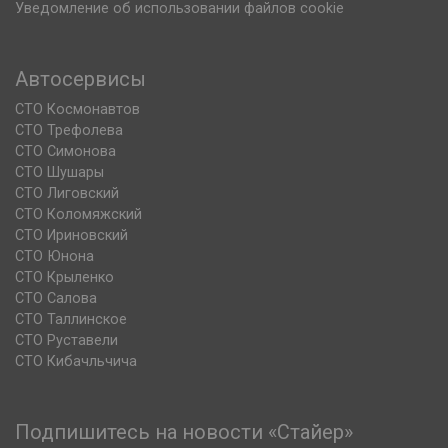
Уведомление об использовании файлов cookie
Автосервисы
СТО Космонавтов
СТО Трефолева
СТО Симонова
СТО Шушары
СТО Лиговский
СТО Коломяжский
СТО Ириновский
СТО Юнона
СТО Крыленко
СТО Салова
СТО Таллинское
СТО Руставели
СТО Кибачльчича
Подпишитесь на новости «Стайер»