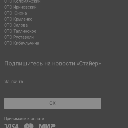
СТО Коломяжский
СТО Ириновский
СТО Юнона
СТО Крыленко
СТО Салова
СТО Таллинское
СТО Руставели
СТО Кибачльчича
Подпишитесь на новости «Стайер»
Эл. почта
ОК
Принимаем к оплате: