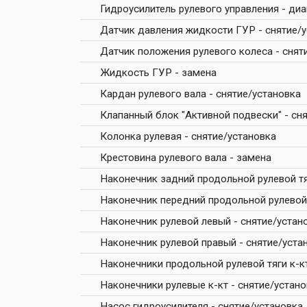
Гидроусилитель рулевого управления - ди
Датчик давления жидкости ГУР - снятие/
Датчик положения рулевого колеса - снят
Жидкость ГУР - замена
Кардан рулевого вала - снятие/установка
Клапанный блок "Активной подвески" - сн
Колонка рулевая - снятие/установка
Крестовина рулевого вала - замена
Наконечник задний продольной рулевой тя
Наконечник передний продольной рулевой 
Наконечник рулевой левый - снятие/устан
Наконечник рулевой правый - снятие/уста
Наконечники продольной рулевой тяги к-кт
Наконечники рулевые к-кт - снятие/устан
Насос гидроусилителя - снятие/установка