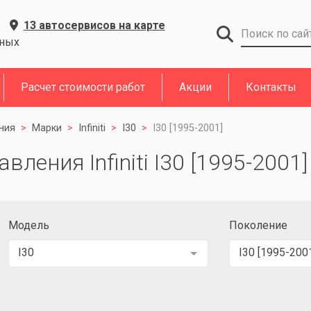
13 автосервисов на карте
дных
Расчет стоимости работ
Акции
Контакты
ния
Марки
Infiniti
I30
I30 [1995-2001]
вления Infiniti I30 [1995-2001
Модель
Поколение
I30
I30 [1995-200