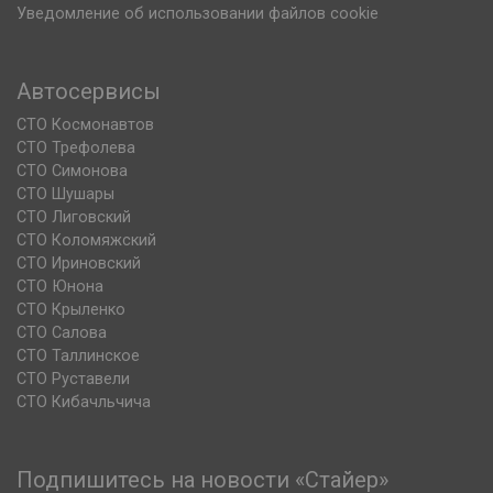
Уведомление об использовании файлов cookie
Автосервисы
СТО Космонавтов
СТО Трефолева
СТО Симонова
СТО Шушары
СТО Лиговский
СТО Коломяжский
СТО Ириновский
СТО Юнона
СТО Крыленко
СТО Салова
СТО Таллинское
СТО Руставели
СТО Кибачльчича
Подпишитесь на новости «Стайер»