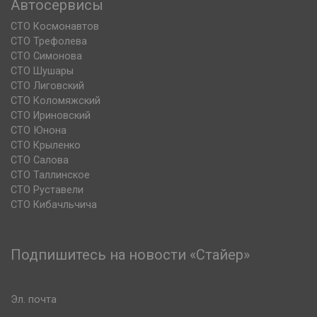
Автосервисы
СТО Космонавтов
СТО Трефолева
СТО Симонова
СТО Шушары
СТО Лиговский
СТО Коломяжский
СТО Ириновский
СТО Юнона
СТО Крыленко
СТО Салова
СТО Таллинское
СТО Руставели
СТО Кибачльчича
Подпишитесь на новости «Стайер»
Эл. почта