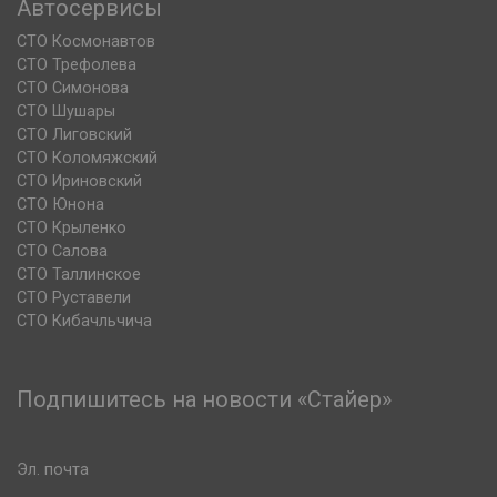
Автосервисы
СТО Космонавтов
СТО Трефолева
СТО Симонова
СТО Шушары
СТО Лиговский
СТО Коломяжский
СТО Ириновский
СТО Юнона
СТО Крыленко
СТО Салова
СТО Таллинское
СТО Руставели
СТО Кибачльчича
Подпишитесь на новости «Стайер»
Эл. почта