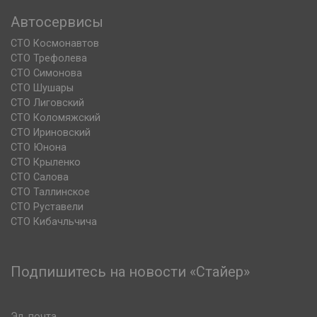
Автосервисы
СТО Космонавтов
СТО Трефолева
СТО Симонова
СТО Шушары
СТО Лиговский
СТО Коломяжский
СТО Ириновский
СТО Юнона
СТО Крыленко
СТО Салова
СТО Таллинское
СТО Руставели
СТО Кибачльчича
Подпишитесь на новости «Стайер»
Эл. почта