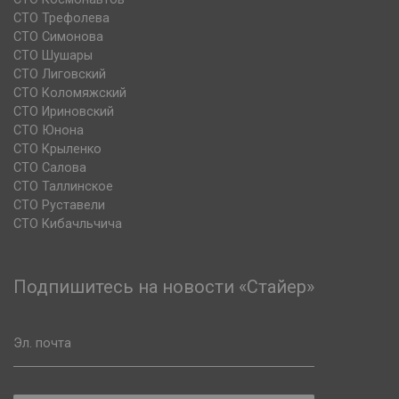
СТО Трефолева
СТО Симонова
СТО Шушары
СТО Лиговский
СТО Коломяжский
СТО Ириновский
СТО Юнона
СТО Крыленко
СТО Салова
СТО Таллинское
СТО Руставели
СТО Кибачльчича
Подпишитесь на новости «Стайер»
Эл. почта