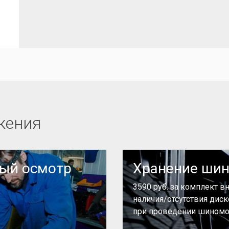
жения
ный осмотр
Хранение ши
3590 руб. за комплект в
наличия/отсутствия дис
при проведении шиномо