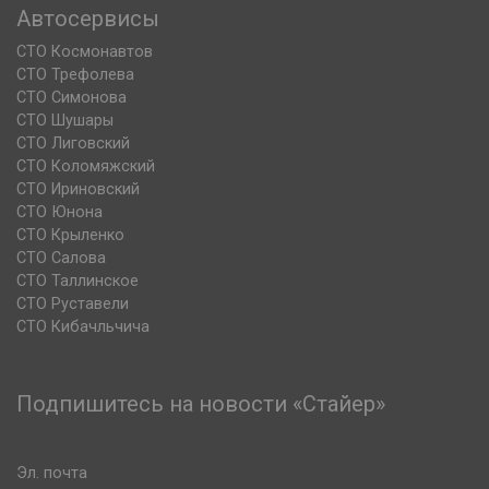
Автосервисы
СТО Космонавтов
СТО Трефолева
СТО Симонова
СТО Шушары
СТО Лиговский
СТО Коломяжский
СТО Ириновский
СТО Юнона
СТО Крыленко
СТО Салова
СТО Таллинское
СТО Руставели
СТО Кибачльчича
Подпишитесь на новости «Стайер»
Эл. почта