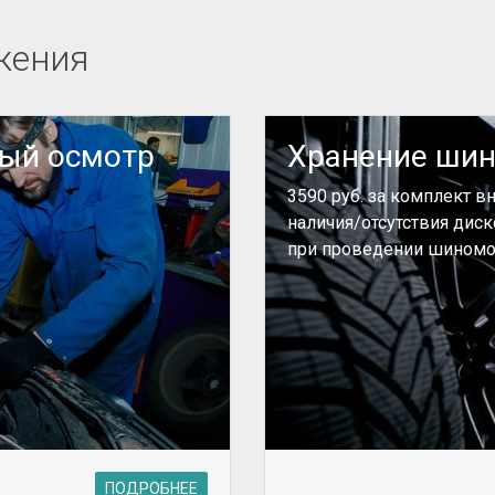
жения
ный осмотр
Хранение ши
3590 руб. за комплект в
наличия/отсутствия дис
при проведении шиномо
ПОДРОБНЕЕ