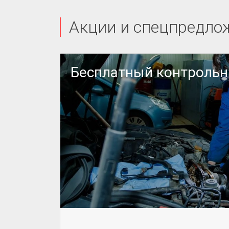
Акции и спецпредло
или
Бесплатный контроль
ДРОБНЕЕ