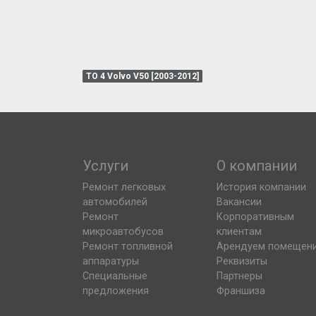
ТО 4 Volvo V50 [2003-2012]
Услуги
О компании
Ремонт легковых
История компании
автомобилей
Вакансии
Ремонт
Корпоративным
микроавтобусов
клиентам
Ремонт топливной
Арендуем помещен
аппаратуры
Реквизиты
Специальные
Партнеры
предложения
Франшиза