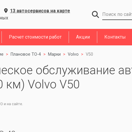
13 автосервисов на карте
дных
Расчет стоимости работ
Акции
Контакты
ие
Плановое ТО-4
Марки
Volvo
V50
ческое обслуживание ав
0 км) Volvo V50
 и на сайте.