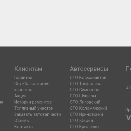
Клиентам
Автосервисы
П
Гарантии
СТО Космонавтов
Служба контроля
СТО Трефолева
Эл
качества
СТО Симонова
Акции
СТО Шушары
ия
Истории ремонтов
СТО Лиговский
Топливный участок
СТО Коломяжский
Пр
Заказать автозапчасти
СТО Ириновский
Отзывы
СТО Юнона
Контакты
СТО Крыленко