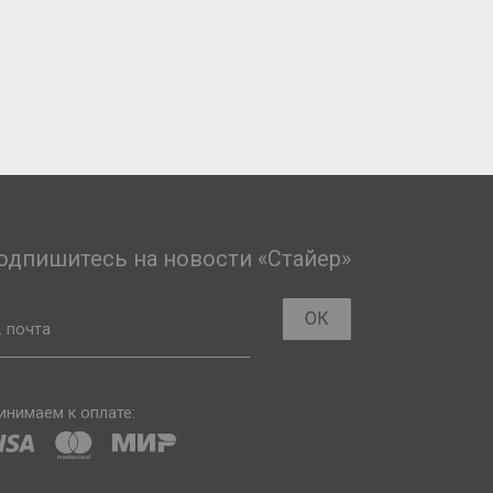
одпишитесь на новости «Стайер»
ОК
. почта
инимаем к оплате: