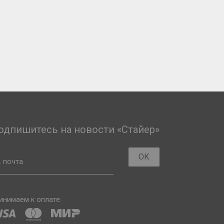
одпишитесь на новости «Стайер»
ОК
. почта
инимаем к оплате: