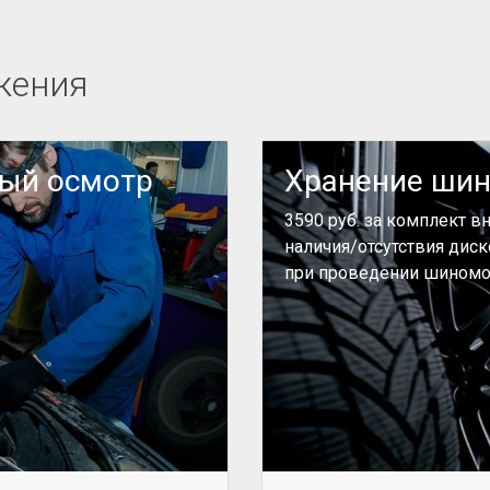
жения
ный осмотр
Хранение ши
3590 руб. за комплект в
наличия/отсутствия дис
при проведении шиномо