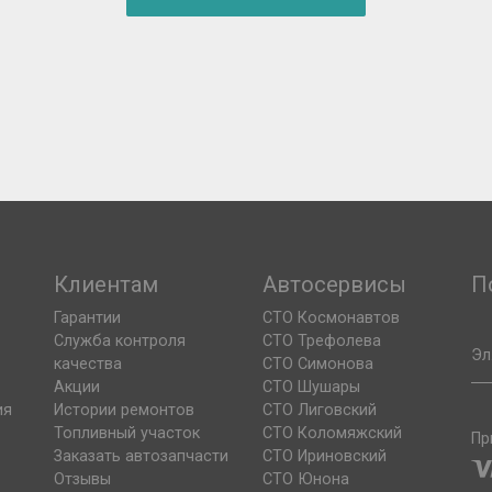
Клиентам
Автосервисы
П
Гарантии
СТО Космонавтов
Служба контроля
СТО Трефолева
Эл
качества
СТО Симонова
Акции
СТО Шушары
ия
Истории ремонтов
СТО Лиговский
Топливный участок
СТО Коломяжский
Пр
Заказать автозапчасти
СТО Ириновский
Отзывы
СТО Юнона