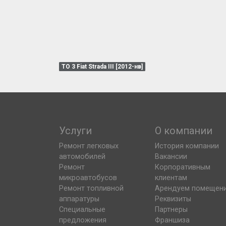
ТО 3 Fiat Strada III [2012-нв]
Услуги
О компании
Ремонт легковых
История компании
автомобилей
Вакансии
Ремонт
Корпоративным
микроавтобусов
клиентам
Ремонт топливной
Арендуем помещен
аппаратуры
Реквизиты
Специальные
Партнеры
предложения
Франшиза