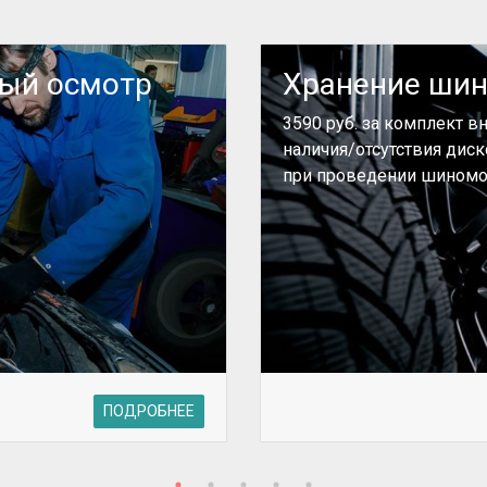
ный осмотр
Хранение ши
3590 руб. за комплект в
наличия/отсутствия дис
при проведении шиномо
ПОДРОБНЕЕ