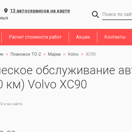
13 автосервисов на карте
дных
Расчет стоимости работ
Акции
Контакты
ие
Плановое ТО-2
Марки
Volvo
XC90
ческое обслуживание ав
0 км) Volvo XC90
 и на сайте.