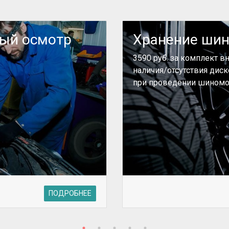
ный осмотр
Хранение ши
3590 руб. за комплект в
наличия/отсутствия дис
при проведении шиномо
ПОДРОБНЕЕ