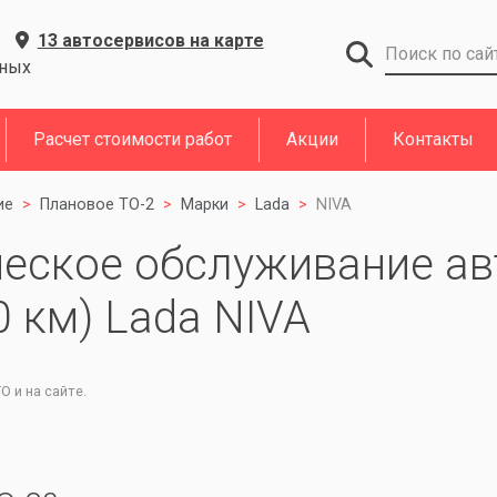
13 автосервисов на карте
дных
Расчет стоимости работ
Акции
Контакты
ие
Плановое ТО-2
Марки
Lada
NIVA
ческое обслуживание ав
0 км) Lada NIVA
 и на сайте.