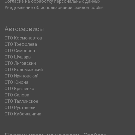
Согласие на обработку персональных данных
Уведомление об использовании файлов cookie
Автосервисы
СТО Космонавтов
СТО Трефолева
СТО Симонова
СТО Шушары
СТО Лиговский
СТО Коломяжский
СТО Ириновский
СТО Юнона
СТО Крыленко
СТО Салова
СТО Таллинское
СТО Руставели
СТО Кибачльчича