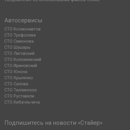
Автосервисы
СТО Космонавтов
СТО Трефолева
СТО Симонова
СТО Шушары
СТО Лиговский
СТО Коломяжский
СТО Ириновский
СТО Юнона
СТО Крыленко
СТО Салова
СТО Таллинское
СТО Руставели
СТО Кибачльчича
Подпишитесь на новости «Стайер»