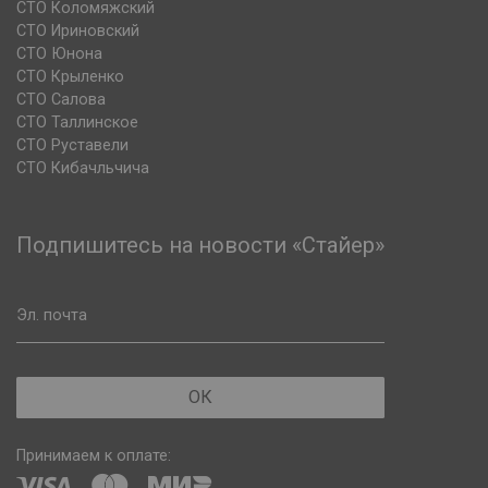
СТО Коломяжский
СТО Ириновский
СТО Юнона
СТО Крыленко
СТО Салова
СТО Таллинское
СТО Руставели
СТО Кибачльчича
Подпишитесь на новости «Стайер»
Эл. почта
ОК
Принимаем к оплате: