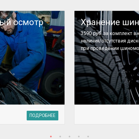
ный осмотр
Хранение ши
3590 руб. за комплект в
наличия/отсутствия дис
при проведении шиномо
ПОДРОБНЕЕ