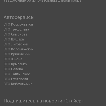
Уведомление об использовании файлов cookie
Автосервисы
СТО Космонавтов
СТО Трефолева
СТО Симонова
СТО Шушары
СТО Лиговский
СТО Коломяжский
СТО Ириновский
СТО Юнона
СТО Крыленко
СТО Салова
СТО Таллинское
СТО Руставели
СТО Кибачльчича
Подпишитесь на новости «Стайер»