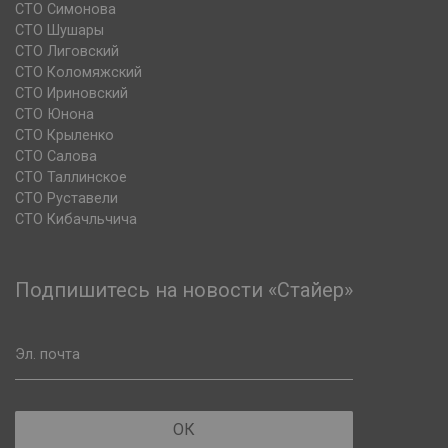
СТО Симонова
СТО Шушары
СТО Лиговский
СТО Коломяжский
СТО Ириновский
СТО Юнона
СТО Крыленко
СТО Салова
СТО Таллинское
СТО Руставели
СТО Кибачльчича
Подпишитесь на новости «Стайер»
Эл. почта
ОК