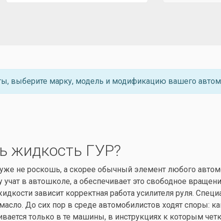
ты, выберите марку, модель и модификацию вашего автом
ь жидкость ГУР?
 уже не роскошь, а скорее обычный элемент любого автом
му учат в автошколе, а обеспечивает это свободное вращен
а жидкости зависит корректная работа усилителя руля. Сп
асло. До сих пор в среде автомобилистов ходят споры: ка
ливается только в те машины, в инструкциях к которым чет