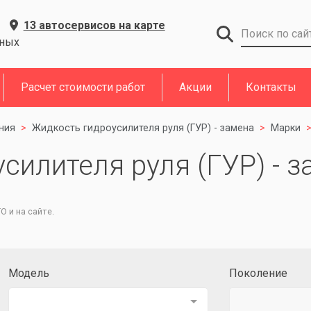
13 автосервисов на карте
дных
Расчет стоимости работ
Акции
Контакты
ния
Жидкость гидроусилителя руля (ГУР) - замена
Марки
илителя руля (ГУР) - з
 и на сайте.
Модель
Поколение