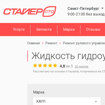
Санкт-Петербург
9:00-21:00 без выхо
Услуги
Запчасти
Марки
Отзывы
Главная
Ремонт
Ремонт рулевого управле
Жидкость гидроус
4,8
из
5
20
оценок
Рассчитано на основе отзывов, полученных на СТО
Марка
KAIYI