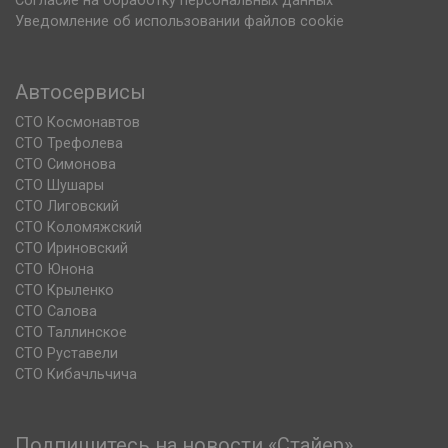
Согласие на обработку персональных данных
Уведомление об использовании файлов cookie
Автосервисы
СТО Космонавтов
СТО Трефолева
СТО Симонова
СТО Шушары
СТО Лиговский
СТО Коломяжский
СТО Ириновский
СТО Юнона
СТО Крыленко
СТО Салова
СТО Таллинское
СТО Руставели
СТО Кибачльчича
Подпишитесь на новости «Стайер»