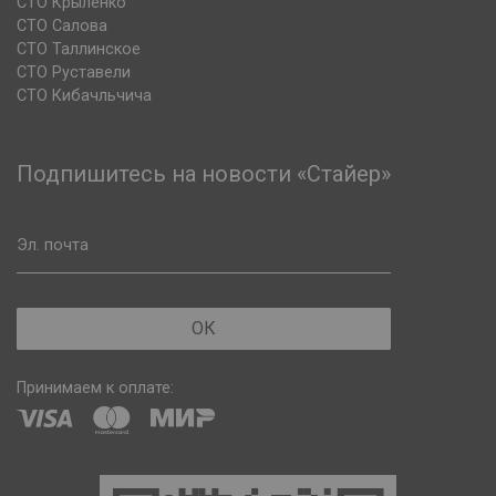
СТО Крыленко
СТО Салова
СТО Таллинское
СТО Руставели
СТО Кибачльчича
Подпишитесь на новости «Стайер»
Эл. почта
ОК
Принимаем к оплате: