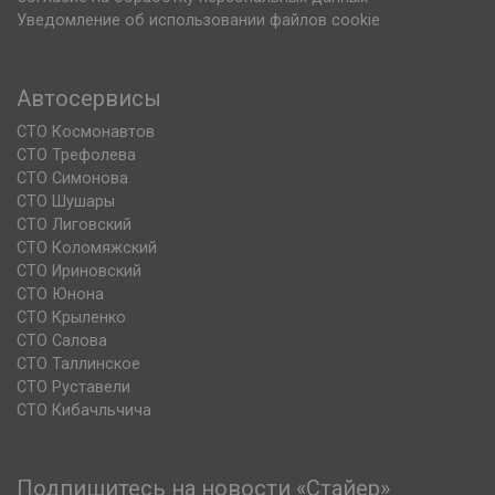
Уведомление об использовании файлов cookie
Автосервисы
СТО Космонавтов
СТО Трефолева
СТО Симонова
СТО Шушары
СТО Лиговский
СТО Коломяжский
СТО Ириновский
СТО Юнона
СТО Крыленко
СТО Салова
СТО Таллинское
СТО Руставели
СТО Кибачльчича
Подпишитесь на новости «Стайер»