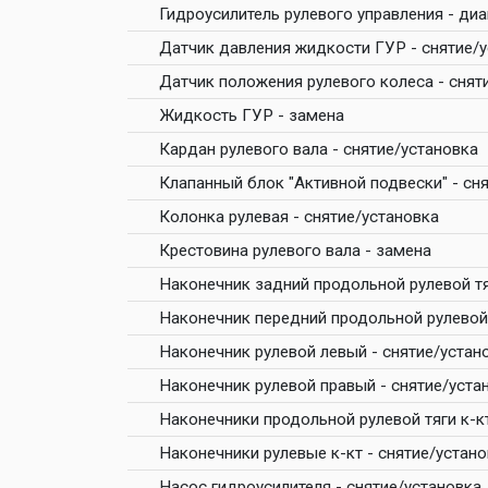
Гидроусилитель рулевого управления - ди
Датчик давления жидкости ГУР - снятие/
Датчик положения рулевого колеса - снят
Жидкость ГУР - замена
Кардан рулевого вала - снятие/установка
Клапанный блок "Активной подвески" - сн
Колонка рулевая - снятие/установка
Крестовина рулевого вала - замена
Наконечник задний продольной рулевой тя
Наконечник передний продольной рулевой 
Наконечник рулевой левый - снятие/устан
Наконечник рулевой правый - снятие/уста
Наконечники продольной рулевой тяги к-кт
Наконечники рулевые к-кт - снятие/устан
Насос гидроусилителя - снятие/установка