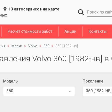
13 автосервисов на карте
дных
Расчет стоимости работ
Акции
Контакты
ния
Марки
Volvo
360
360 [1982-нв]
авления Volvo 360 [1982-нв] в
Модель
Поколение
360
360 [1982-НВ]