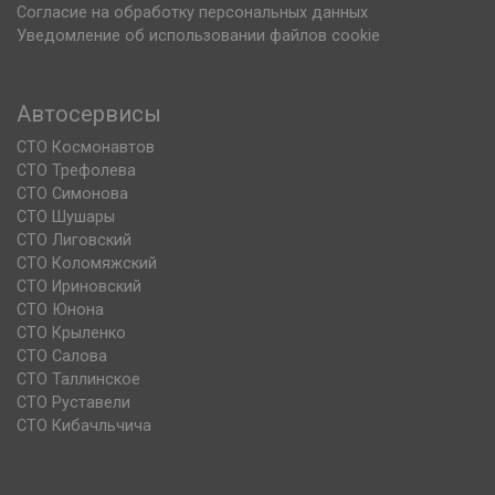
Согласие на обработку персональных данных
Уведомление об использовании файлов cookie
Автосервисы
СТО Космонавтов
СТО Трефолева
СТО Симонова
СТО Шушары
СТО Лиговский
СТО Коломяжский
СТО Ириновский
СТО Юнона
СТО Крыленко
СТО Салова
СТО Таллинское
СТО Руставели
СТО Кибачльчича