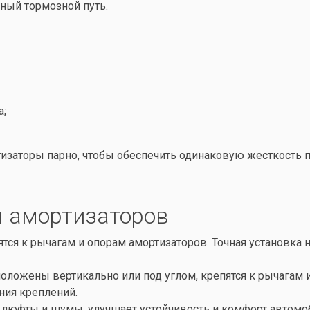
ный тормозной путь.
а;
заторы парно, чтобы обеспечить одинаковую жесткость по
ы амортизаторов
тся к рычагам и опорам амортизаторов. Точная установка
оложены вертикально или под углом, крепятся к рычагам 
ния креплений.
т люфты и шумы, улучшает устойчивость и комфорт автомо