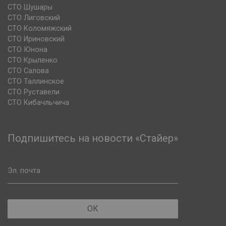
СТО Шушары
СТО Лиговский
СТО Коломяжский
СТО Ириновский
СТО Юнона
СТО Крыленко
СТО Салова
СТО Таллинское
СТО Руставели
СТО Кибачльчича
Подпишитесь на новости «Стайер»
Эл. почта
ОК