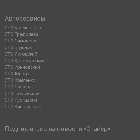
Автосервисы
СТО Космонавтов
СТО Трефолева
СТО Симонова
СТО Шушары
СТО Лиговский
СТО Коломяжский
СТО Ириновский
СТО Юнона
СТО Крыленко
СТО Салова
СТО Таллинское
СТО Руставели
СТО Кибачльчича
Подпишитесь на новости «Стайер»