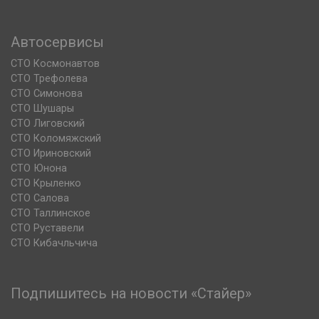
Автосервисы
СТО Космонавтов
СТО Трефолева
СТО Симонова
СТО Шушары
СТО Лиговский
СТО Коломяжский
СТО Ириновский
СТО Юнона
СТО Крыленко
СТО Салова
СТО Таллинское
СТО Руставели
СТО Кибачльчича
Подпишитесь на новости «Стайер»