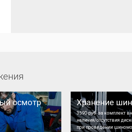
жения
ный осмотр
Хранение ши
3590 руб. за комплект в
наличия/отсутствия дис
при проведении шиномо