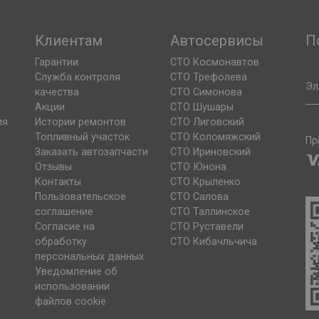
Клиентам
Автосервисы
П
Гарантии
СТО Космонавтов
Служба контроля
СТО Трефолева
Эл
качества
СТО Симонова
Акции
СТО Шушары
ия
Истории ремонтов
СТО Лиговский
Топливный участок
СТО Коломяжский
Пр
Заказать автозапчасти
СТО Ириновский
Отзывы
СТО Юнона
Контакты
СТО Крыленко
Пользовательское
СТО Салова
соглашение
СТО Таллинское
Согласие на
СТО Руставели
обработку
СТО Кибачльчича
персональных данных
Уведомление об
использовании
файлов cookie