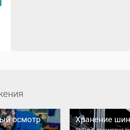
жения
ный осмотр
Хранение ши
3590 руб. за комплект в