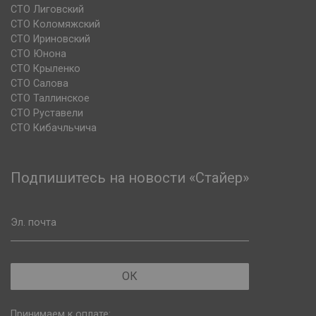
СТО Лиговский
СТО Коломяжский
СТО Ириновский
СТО Юнона
СТО Крыленко
СТО Салова
СТО Таллинское
СТО Руставели
СТО Кибачльчича
Подпишитесь на новости «Стайер»
Эл. почта
ОК
Принимаем к оплате: