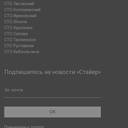
СТО Лиговский
СТО Коломяжский
СТО Ириновский
СТО Юнона
СТО Крыленко
СТО Салова
СТО Таллинское
СТО Руставели
СТО Кибачльчича
Подпишитесь на новости «Стайер»
Эл. почта
ОК
Принимаем к оплате: